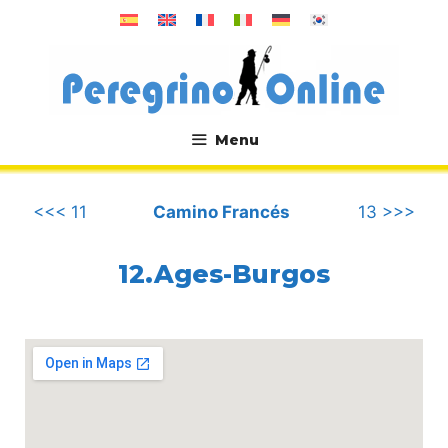
컨
텐
츠
로
건
너
Menu
뛰
.
기
<<< 11
Camino Francés
13 >>>
12.Ages-Burgos