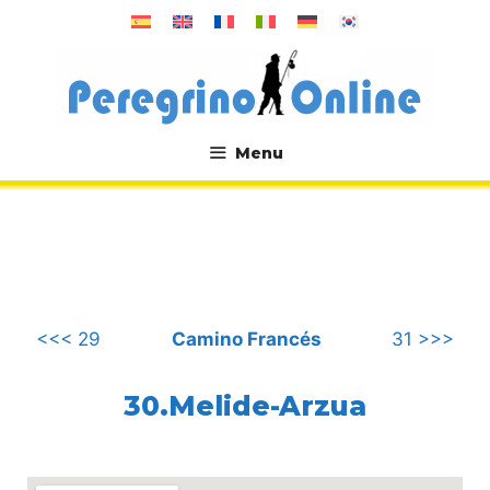
컨
텐
츠
로
건
너
Menu
뛰
.
기
<<< 29
Camino Francés
31 >>>
30.Melide-Arzua