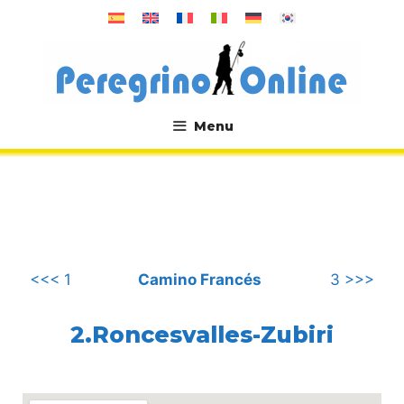
컨
텐
츠
로
건
너
Menu
뛰
.
기
<<< 1
Camino Francés
3 >>>
2.Roncesvalles-Zubiri