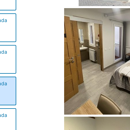
ada
ada
ada
ada