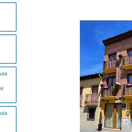
ada
el
ada