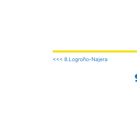
컨
텐
츠
로
건
너
뛰
.
기
<<< 8.Logroño-Najera