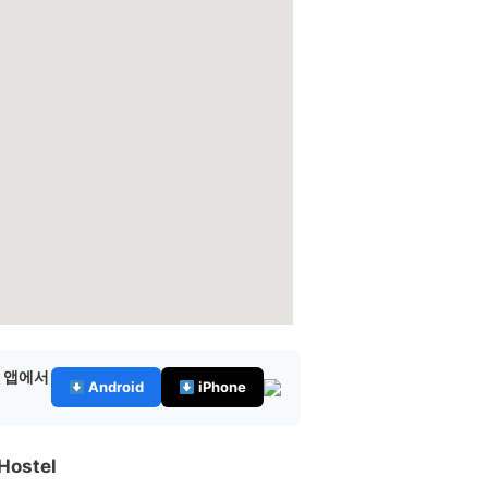
— 앱에서
Android
iPhone
Hostel