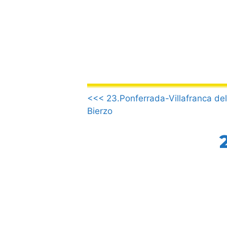
컨
텐
츠
로
건
너
뛰
.
기
<<< 23.Ponferrada-Villafranca del
Bierzo