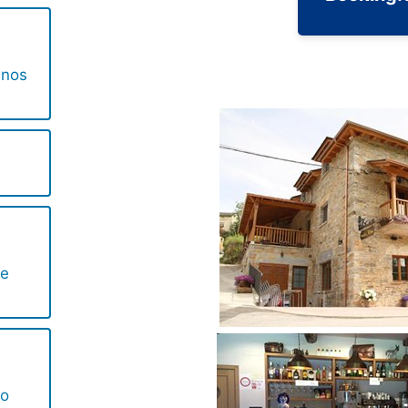
inos
de
no