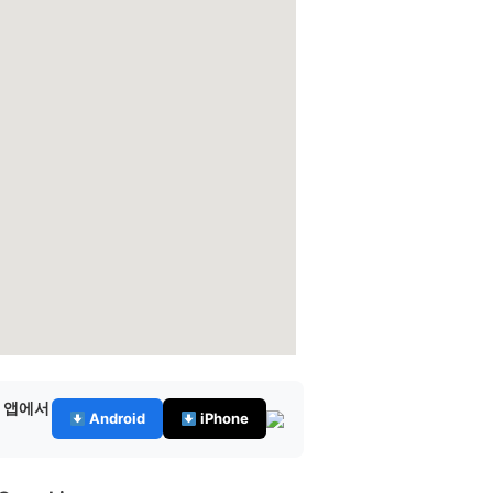
— 앱에서
Android
iPhone