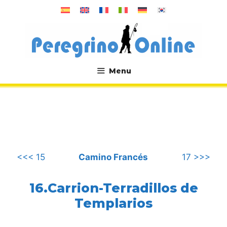
컨
텐
츠
로
건
너
Menu
뛰
.
기
<<< 15
Camino Francés
17 >>>
16.Carrion-Terradillos de
Templarios