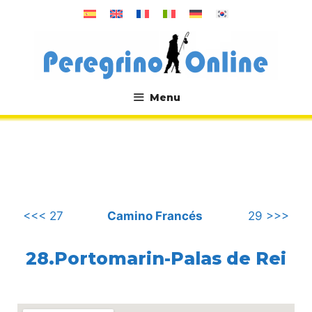
컨
텐
츠
로
건
너
Menu
뛰
.
기
<<< 27
Camino Francés
29 >>>
28.Portomarin-Palas de Rei