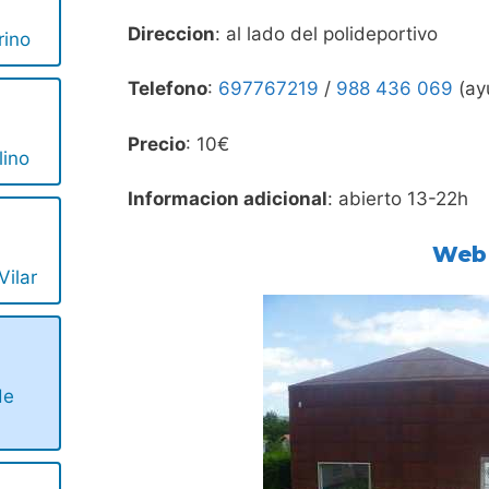
Direccion
: al lado del polideportivo
rino
Telefono
:
697767219
/
988 436 069
(ay
Precio
: 10€
lino
Informacion adicional
: abierto 13-22h
Web
Vilar
de