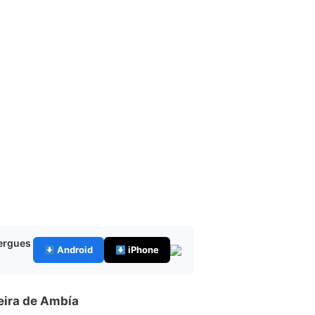
bergues
Android
iPhone
eira de Ambía