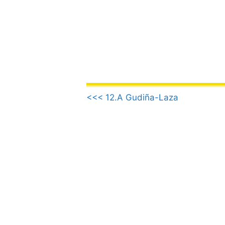
Saltar
al
contenido
.
<<< 12.A Gudiña-Laza