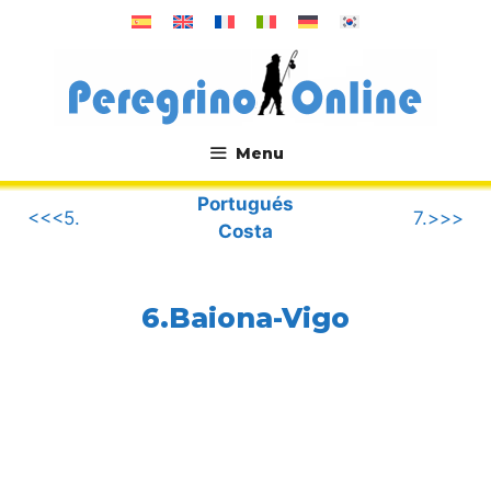
Saltar
al
contenido
Menu
.
Portugués
<<<5.
7.>>>
Costa
6.Baiona-Vigo