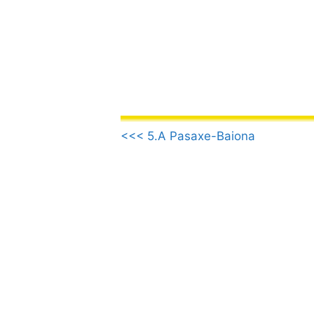
Saltar
al
contenido
.
<<< 5.A Pasaxe-Baiona
.
.