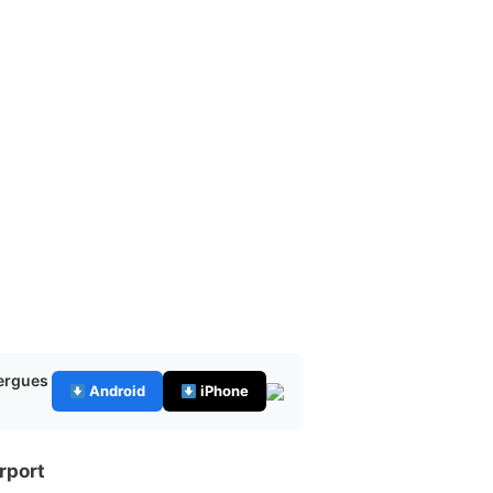
bergues
Android
iPhone
rport