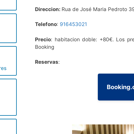
Direccion:
Rua de José Maria Pedroto 3
Telefono
:
916453021
Precio
: habitacion doble: +80€. Los pr
Booking
Reservas
:
res
Booking
s