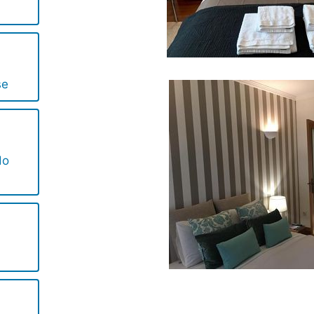
se
do