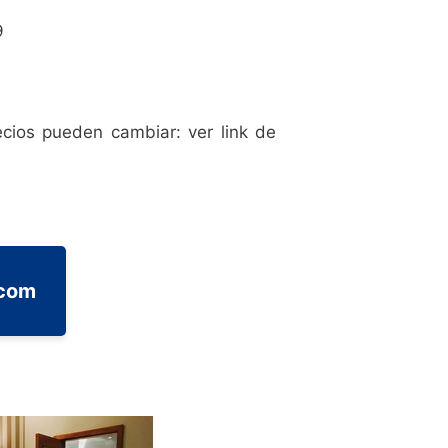
9
ecios pueden cambiar: ver link de
.com