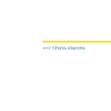
Saltar
al
contenido
.
<<< 1.Porto-Vilarinho
.
.