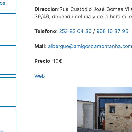
cos
Direccion
:Rua Custódio José Gomes Vil
39/46; depende del día y de la hora se en
Telefono
:
253 83 04 30
/
968 16 37 96
Mail
:
albergue@amigosdamontanha.co
Precio
: 10€
Web
se