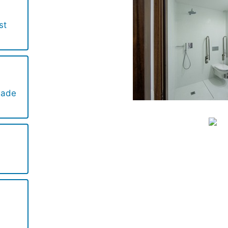
st
dade