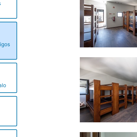
s
igos
alo