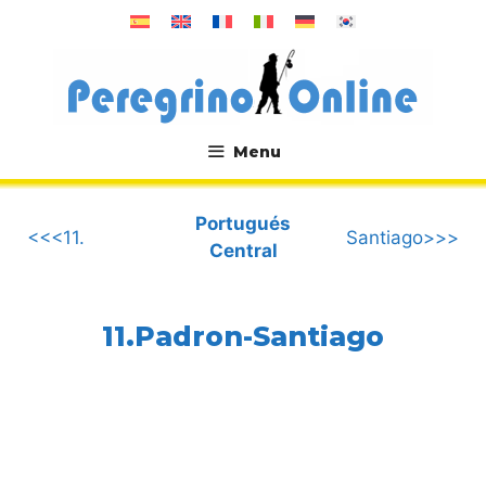
Saltar
al
contenido
Menu
.
Portugués
<<<11.
Santiago>>>
Central
11.Padron-Santiago