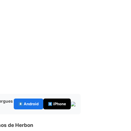
bergues
Android
iPhone
nos de Herbon