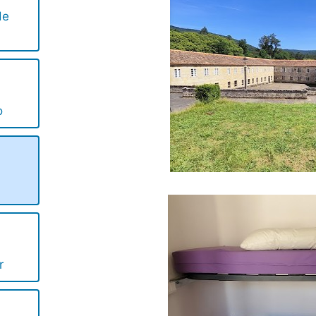
de
o
r