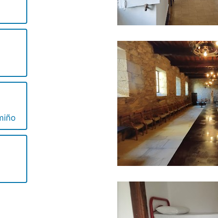
s
miño