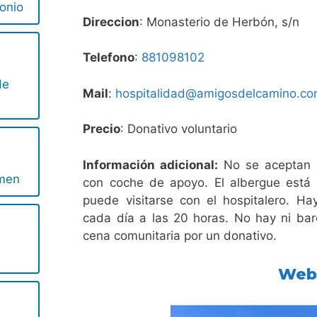
onio
Direccion
: Monasterio de Herbón, s/n
Telefono
:
881098102
de
Mail
:
hospitalidad@amigosdelcamino.c
Precio
: Donativo voluntario
Información adicional:
No se aceptan g
rmen
con coche de apoyo. El albergue está
puede visitarse con el hospitalero. Ha
cada día a las 20 horas. No hay ni bar
cena comunitaria por un donativo.
We