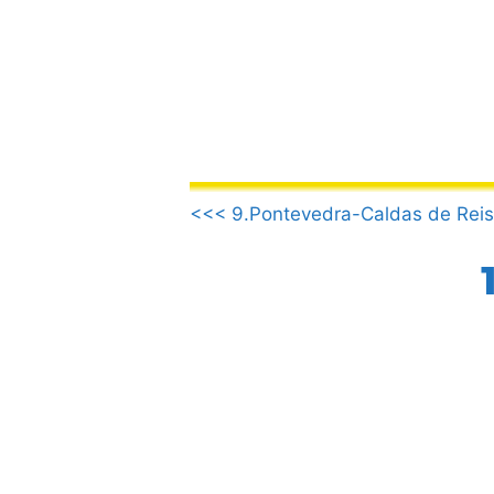
Saltar
al
contenido
.
<<< 9.Pontevedra-Caldas de Reis