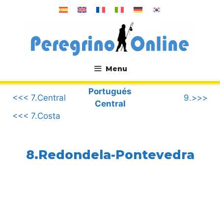
Saltar
al
contenido
Menu
.
Portugués
<<< 7.Central
9.>>>
Central
<<< 7.Costa
8.Redondela-Pontevedra