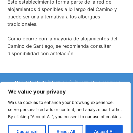
Este establecimiento forma parte de la red de
alojamientos disponibles a lo largo del Camino y
puede ser una alternativa a los albergues
tradicionales.
Como ocurre con la mayoría de alojamientos del
Camino de Santiago, se recomienda consultar
disponibilidad con antelación.
¿Has detectado información incorrecta o cambios
recientes en el Camino?
We value your privacy
Avisos sobre albergues cerrados, inundaciones, desvíos,
obras u otros cambios ayudan a mantener la guía
We use cookies to enhance your browsing experience,
actualizada.
serve personalized ads or content, and analyze our traffic.
By clicking "Accept All", you consent to our use of cookies.
Escríbenos a:
elperegrino.online@gmail.com
Si puedes, indica la etapa correspondiente.
Customize
Reject All
Accept All