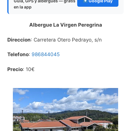
Guía, GPS y albergues — gratis
Google Play
en la app
Albergue La Virgen Peregrina
Direccion
: Carretera Otero Pedrayo, s/n
Telefono
:
986844045
Precio
: 10€