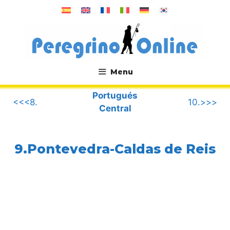
Saltar
al
contenido
Menu
.
Portugués
<<<8.
10.>>>
Central
9.Pontevedra-Caldas de Reis