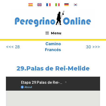
Saltar
al
contenido
Menu
.
Camino
<<< 28
30 >>>
Francés
29.Palas de Rei-Melide