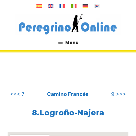
Saltar
al
contenido
Menu
.
<<< 7
Camino Francés
9 >>>
8.Logroño-Najera