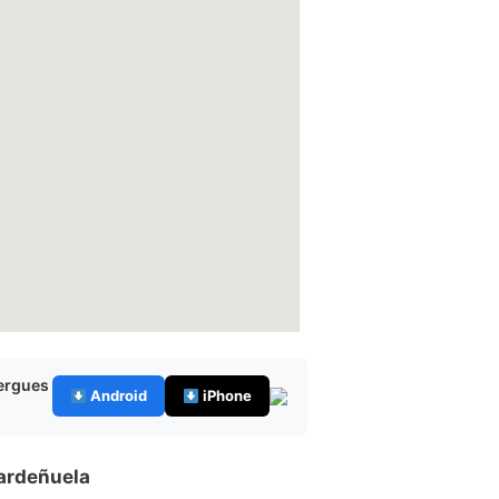
bergues
Android
iPhone
ardeñuela