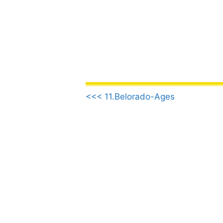
Saltar
al
contenido
.
<<< 11.Belorado-Ages