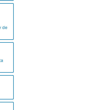
y de
ta