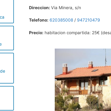
Direccion:
Via Minera, s/n
rca
Telefono:
620385008
/
947210479
Precio:
habitacion compartida: 25€ (desa
e
 de