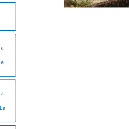
 a
de
 a
 La