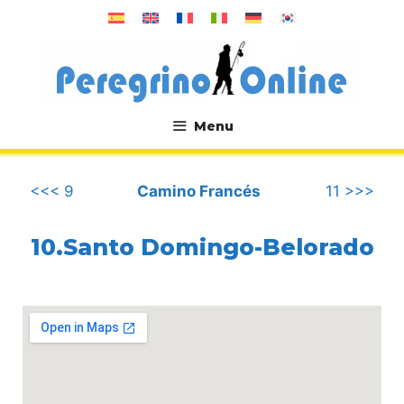
Saltar
al
contenido
Menu
.
<<< 9
Camino Francés
11 >>>
10.Santo Domingo-Belorado