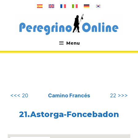
Saltar
al
contenido
Menu
.
<<< 20
Camino Francés
22 >>>
21.Astorga-Foncebadon