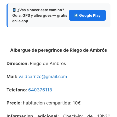
¿Vas a hacer este camino?
Guía, GPS y albergues — gratis
Google Play
en la app
Albergue de peregrinos de Riego de Ambrós
Direccion:
Riego de Ambros
Mail:
valdcarrizo@gmail.com
Telefono:
640376118
Precio:
habitacion compartida: 10€
Informacion adicional:
Check-in: de 13h30