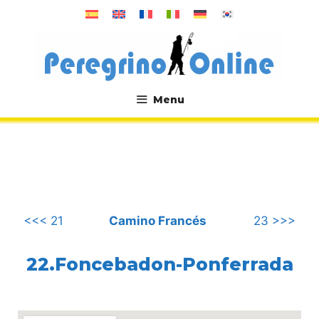
Saltar
al
contenido
Menu
.
<<< 21
Camino Francés
23 >>>
22.Foncebadon-Ponferrada