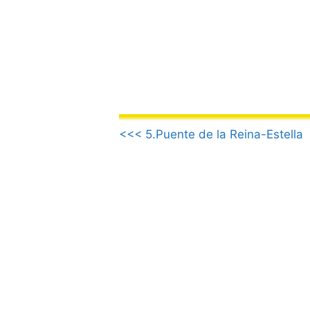
Saltar
al
contenido
.
<<< 5.Puente de la Reina-Estella