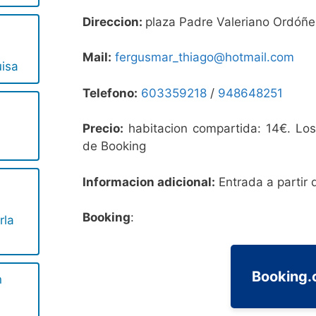
Direccion:
plaza Padre Valeriano Ordóñe
Mail:
fergusmar_thiago@hotmail.com
uisa
Telefono:
603359218
/
948648251
Precio:
habitacion compartida: 14€. Los
de Booking
Informacion adicional:
Entrada a partir 
Booking
:
rla
Booking
n