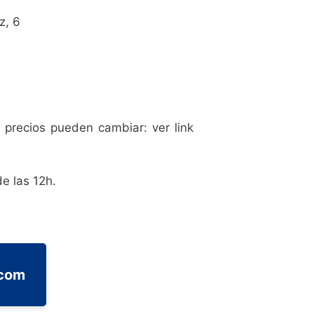
z, 6
 precios pueden cambiar: ver link
de las 12h.
.com