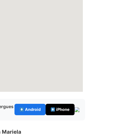
bergues
Android
iPhone
 Mariela