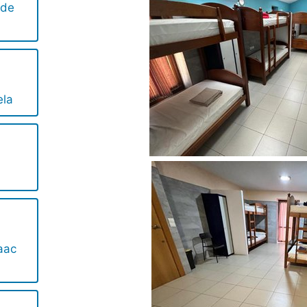
 de
ela
aac