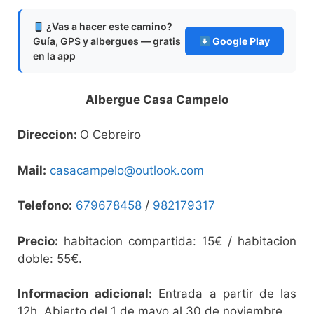
¿Vas a hacer este camino?
Guía, GPS y albergues — gratis
Google Play
en la app
Albergue Casa Campelo
Direccion:
O Cebreiro
Mail:
casacampelo@outlook.com
Telefono:
679678458
/
982179317
Precio:
habitacion compartida: 15€ / habitacion
doble: 55€.
Informacion adicional:
Entrada a partir de las
12h. Abierto del 1 de mayo al 30 de noviembre.