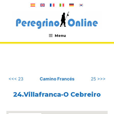
Saltar
al
contenido
Menu
.
<<< 23
Camino Francés
25 >>>
24.Villafranca-O Cebreiro